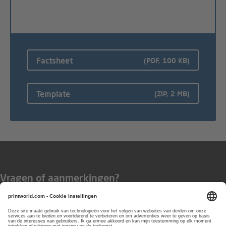
Factsheet
(PDF, 100 KB)
Template
(ZIP, 2 MB)
Vragen of aanmerkingen?
Wij zijn bereikbaar van
maandag t/m
vrijdag van 8:00 tot 17:00 uur