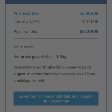
Prijs excl. btw
53,88 EUR
plus btw (21%)
11,31 EUR
Prijs incl. btw
65,19 EUR
incl. verzending
Het
totale gewicht
is ca.
1,0 kg
.
De bestelling
wordt uiterlijk op woensdag 19
augustus verzonden
indien vandaag voor 12 uur
's middags besteld.
Ga verder naar verzenddetails en uploaden
drukbestanden