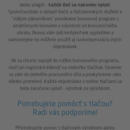
alebo plagát –
každá tlač sa nakoniec oplatí
.
Spoločnostiam z oblasti tlače a tlačiarenských služieb a
"stálym zákazníkom" ponúkame bonusový program s
atraktívnymi bonusmi v závislosti od koncoročného
obratu. Bonus vám radi kedykoľvek vyplatíme a
samozrejme ho môžete použiť aj na kompenzáciu iných
objednávok.
Ak sa chcete zapojiť do nášho bonusového programu,
stačí pri registrácii kliknúť na niekoľko tlačítok. Ozveme
sa vám do jedného pracovného dňa a poskytneme vám
všetko potrebné. Každá objednávka v online tlačiarni sa
teda zaručene oplatí - výrobok za výrobkom.
Potrebujete pomôcť s tlačou?
Radi vás podporíme!
PPotrebujete pomoc s tlačovým výrobkom alebo