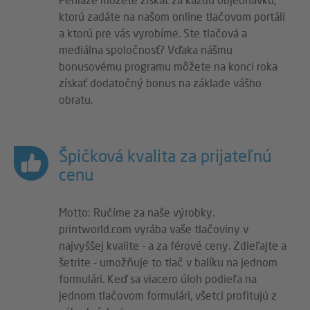
ktorú zadáte na našom online tlačovom portáli
a ktorú pre vás vyrobíme. Ste tlačová a
mediálna spoločnosť? Vďaka nášmu
bonusovému programu môžete na konci roka
získať dodatočný bonus na základe vášho
obratu.
Špičková kvalita za prijateľnú
cenu
Motto: Ručíme za naše výrobky.
printworld.com vyrába vaše tlačoviny v
najvyššej kvalite - a za férové ceny. Zdieľajte a
šetrite - umožňuje to tlač v balíku na jednom
formulári. Keď sa viacero úloh podieľa na
jednom tlačovom formulári, všetci profitujú z