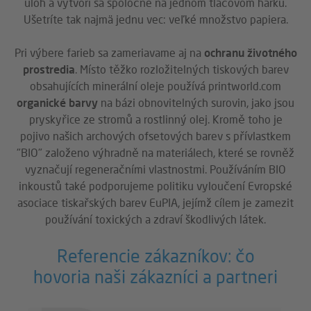
úloh a vytvorí sa spoločne na jednom tlačovom hárku.
Ušetríte tak najmä jednu vec: veľké množstvo papiera.
Pri výbere farieb sa zameriavame aj na
ochranu životného
prostredia
. Místo těžko rozložitelných tiskových barev
obsahujících minerální oleje používá printworld.com
organické barvy
na bázi obnovitelných surovin, jako jsou
pryskyřice ze stromů a rostlinný olej. Kromě toho je
pojivo našich archových ofsetových barev s přívlastkem
"BIO" založeno výhradně na materiálech, které se rovněž
vyznačují regeneračními vlastnostmi. Používáním BIO
inkoustů také podporujeme politiku vyloučení Evropské
asociace tiskařských barev EuPIA, jejímž cílem je zamezit
používání toxických a zdraví škodlivých látek.
Referencie zákazníkov: čo
hovoria naši zákazníci a partneri