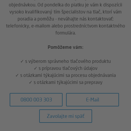
objednávkou. Od pondelka do piatku je vám k dispozícii
vysoko kvalifikovaný tím špecialistov na tlač, ktorí vám
poradia a pomôžu - neváhajte nás kontaktovať:
telefonicky, e-mailom alebo prostredníctvom kontaktného
formulára.
Pomôžeme vám:
✓ s výberom správneho tlačového produktu
✓ s prípravou tlačových údajov
✓ s otázkami týkajúcimi sa procesu objednávania
✓ s otázkami týkajúcimi sa prepravy
0800 003 303
E-Mail
Zavolajte mi späť