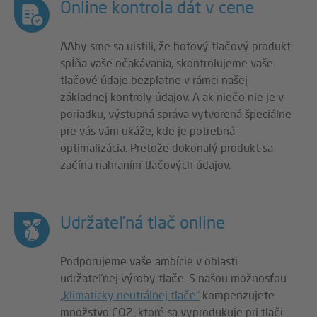
Online kontrola dát v cene
AAby sme sa uistili, že hotový tlačový produkt
spĺňa vaše očakávania, skontrolujeme vaše
tlačové údaje bezplatne v rámci našej
základnej kontroly údajov. A ak niečo nie je v
poriadku, výstupná správa vytvorená špeciálne
pre vás vám ukáže, kde je potrebná
optimalizácia. Pretože dokonalý produkt sa
začína nahraním tlačových údajov.
Udržateľná tlač online
Podporujeme vaše ambície v oblasti
udržateľnej výroby tlače. S našou možnosťou
„klimaticky neutrálnej tlače“
kompenzujete
množstvo CO2, ktoré sa vyprodukuje pri tlači