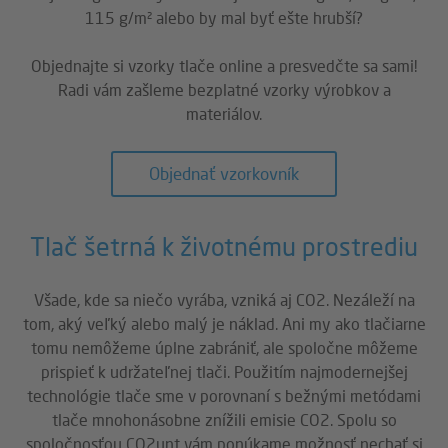
115 g/m² alebo by mal byť ešte hrubší?
Objednajte si vzorky tlače online a presvedčte sa sami!
Radi vám zašleme bezplatné vzorky výrobkov a
materiálov.
Objednať vzorkovník
Tlač šetrná k životnému prostrediu
Všade, kde sa niečo vyrába, vzniká aj CO2. Nezáleží na
tom, aký veľký alebo malý je náklad. Ani my ako tlačiarne
tomu nemôžeme úplne zabrániť, ale spoločne môžeme
prispieť k udržateľnej tlači. Použitím najmodernejšej
technológie tlače sme v porovnaní s bežnými metódami
tlače mnohonásobne znížili emisie CO2. Spolu so
spoločnosťou CO2unt vám ponúkame možnosť nechať si