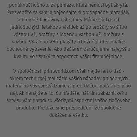
ponúknuť hodnotu za peniaze, ktorá nemusí byť skrytá.
Presvedčte sa sami a objednajte si propagačné materiály
a firemné tlačoviny ešte dnes. Máme všetko od
jednoduchých letákov a vizitiek až po brožúry so šitou
väzbou V1, brožúry s lepenou väzbou V2, brožúry s
väzbou V4 alebo V8a, plagáty a bežné profesionálne
obchodné vybavenie. Ako tlačiareň zaručujeme najvyššiu
kvalitu vo všetkých aspektoch vašej firemnej tlače.
V spoločnosti printworld.com však nejde len o tlač -
okrem technickej realizácie vašich nápadov a tlačených
materiálov vás sprevádzame aj pred tlačou, počas nej a po
nej. Ak nenájdete to, čo hľadáte, náš tím zákazníckeho
servisu vám poradí so všetkými aspektmi vášho tlačového
produktu. Pretože sme presvedčení, že spoločne
dokážeme všetko.