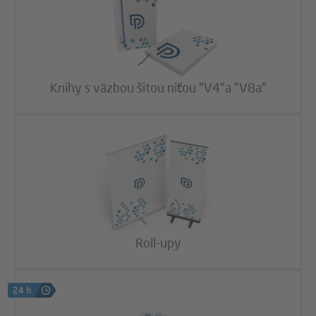
Knihy s väzbou šitou niťou "V4"a "V8a"
Roll-upy