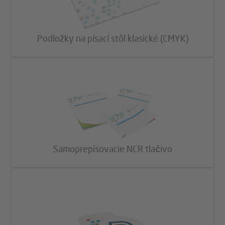
Podložky na písací stôl klasické (CMYK)
Samoprepisovacie NCR tlačivo