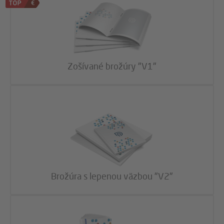
Zošívané brožúry "V1"
Brožúra s lepenou väzbou "V2"