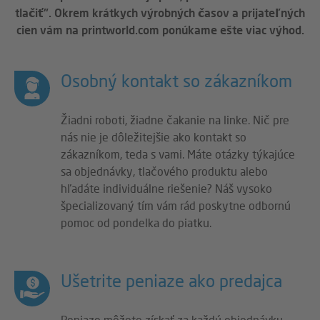
tlačiť". Okrem krátkych výrobných časov a prijateľných
cien vám na printworld.com ponúkame ešte viac výhod.
Osobný kontakt so zákazníkom
Žiadni roboti, žiadne čakanie na linke. Nič pre
nás nie je dôležitejšie ako kontakt so
zákazníkom, teda s vami. Máte otázky týkajúce
sa objednávky, tlačového produktu alebo
hľadáte individuálne riešenie? Náš vysoko
špecializovaný tím vám rád poskytne odbornú
pomoc od pondelka do piatku.
Ušetrite peniaze ako predajca
Peniaze môžete získať za každú objednávku,