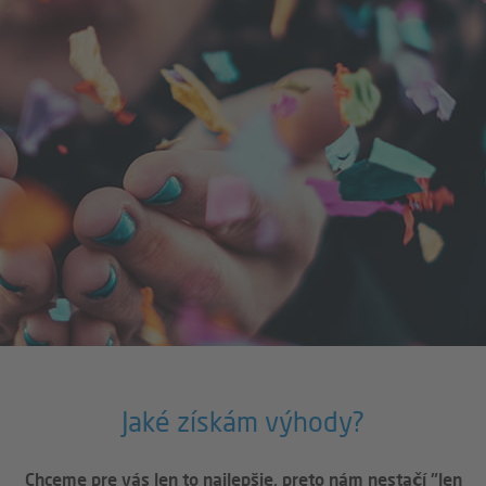
Jaké získám výhody?
Chceme pre vás len to najlepšie, preto nám nestačí "len