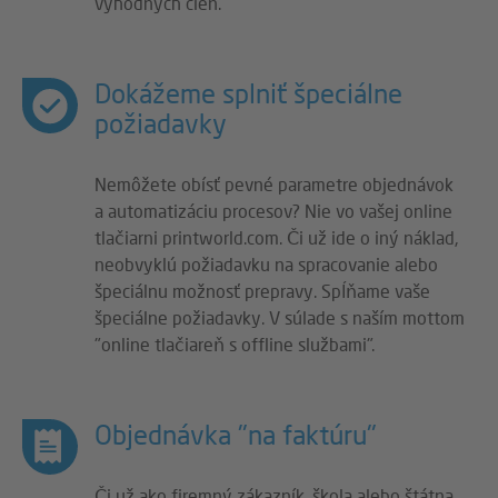
výhodných cien.
Dokážeme splniť špeciálne
požiadavky
Nemôžete obísť pevné parametre objednávok
a automatizáciu procesov? Nie vo vašej online
tlačiarni printworld.com. Či už ide o iný náklad,
neobvyklú požiadavku na spracovanie alebo
špeciálnu možnosť prepravy. Spĺňame vaše
špeciálne požiadavky. V súlade s naším mottom
"online tlačiareň s offline službami".
Objednávka "na faktúru"
Či už ako firemný zákazník, škola alebo štátna