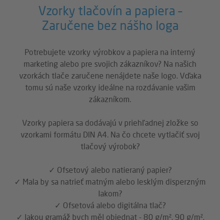
Vzorky tlačovín a papiera –
Zaručene bez nášho loga
Potrebujete vzorky výrobkov a papiera na interný
marketing alebo pre svojich zákazníkov? Na našich
vzorkách tlače zaručene nenájdete naše logo. Vďaka
tomu sú naše vzorky ideálne na rozdávanie vašim
zákazníkom.
Vzorky papiera sa dodávajú v priehľadnej zložke so
vzorkami formátu DIN A4. Na čo chcete vytlačiť svoj
tlačový výrobok?
✓ Ofsetový alebo natieraný papier?
✓ Mala by sa natrieť matným alebo lesklým disperzným
lakom?
✓ Ofsetová alebo digitálna tlač?
✓ Jakou gramáž bych měl objednat - 80 g/m², 90 g/m²,