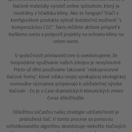
tlačené materiály vyrobiť online spôsobom, ktorý je
neutrálny z hľadiska klímy. Ako to funguje? Stačí v
konfigurátore produktu vybrať dodatočnú možnosť "s
kompenzáciou CO2". Takto môžete aktívne prispieť k
lepšiemu svetu a podporiť projekty na ochranu klímy na
celom svete.
V spoločnosti printworld.com si uvedomujeme, že
hospodárne využívanie našich zdrojov je nevyhnutné.
Preto už dlho používame takzvané "nízkoprocesné
tlačové formy", ktoré vďaka svojej vynikajúcej ekologickej
rovnováhe významne prispievajú k udržateľnej výrobe
tlačovín - čo je v čase dramatických klimatických zmien
čoraz dôležitejšie.
Dôležitou súčasťou našej stratégie udržateľnosti je
pridružená tlač. V tomto procese sa pomocou
sofistikovaného algoritmu skombinuje niekoľko tlačových