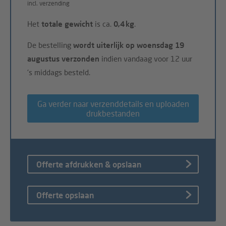
incl. verzending
Het
totale gewicht
is ca.
0,4 kg
.
De bestelling
wordt uiterlijk op woensdag 19
augustus verzonden
indien vandaag voor 12 uur
's middags besteld.
Ga verder naar verzenddetails en uploaden
drukbestanden
Offerte afdrukken & opslaan
Offerte opslaan