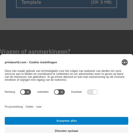
Template
(ZIP, 3 MB)
Vragen of aanmerkingen?
Wij zijn bereikbaar van
maandag t/m
vrijdag van 8:00 tot 17:00 uur
0800-77920
E-Mail:
info@printworld.com
PayPal
Visa
Koop
MasterCard
Bancontact
op
rekening