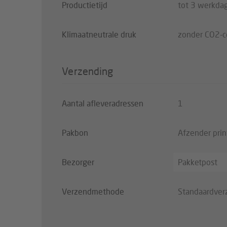
Productietijd
tot 3 werkda
Klimaatneutrale druk
zonder CO2-
Verzending
Aantal afleveradressen
1
Pakbon
Afzender pri
Bezorger
Pakketpost
Verzendmethode
Standaardver