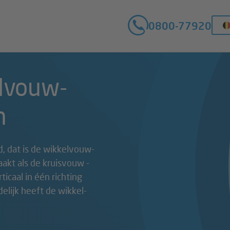
0800-77920
elvouw-
n
, dat is de wikkelvouw-
akt als de kruisvouw -
icaal in één richting
elijk heeft de wikkel-