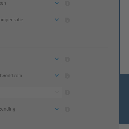
gen
compensatie
ntworld.com
zending