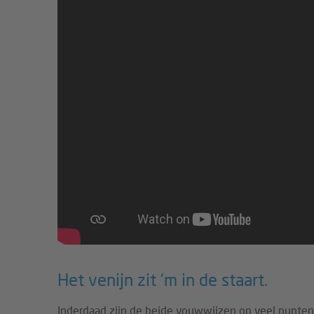
Het venijn zit 'm in de staart.
Inderdaad zijn de beide vouwwijzen op veel punten 