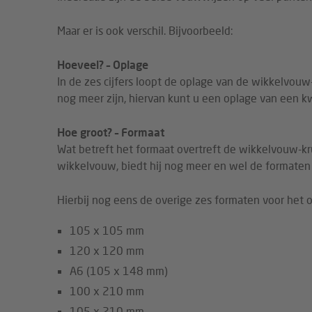
Maar er is ook verschil. Bijvoorbeeld:
Hoeveel? – Oplage
In de zes cijfers loopt de oplage van de wikkelvo
nog meer zijn, hiervan kunt u een oplage van een kw
Hoe groot? – Formaat
Wat betreft het formaat overtreft de wikkelvouw-kru
wikkelvouw, biedt hij nog meer en wel de format
Hierbij nog eens de overige zes formaten voor het o
105 x 105 mm
120 x 120 mm
A6 (105 x 148 mm)
100 x 210 mm
105 x 210 mm