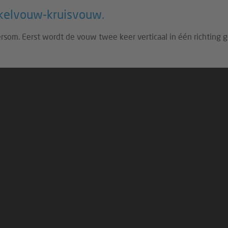
kelvouw-kruisvouw.
rsom. Eerst wordt de vouw twee keer verticaal in één richting g