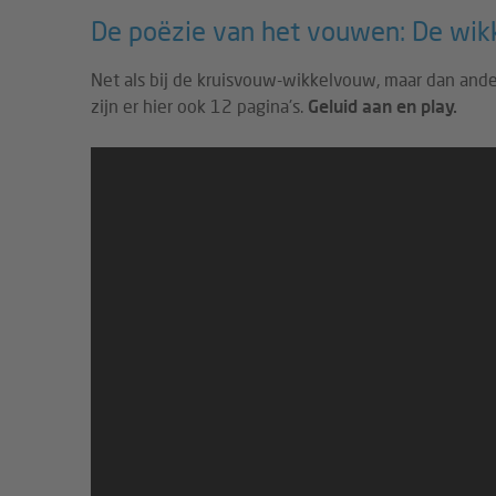
De poëzie van het vouwen: De wik
Net als bij de kruisvouw-wikkelvouw, maar dan ande
zijn er hier ook 12 pagina's.
Geluid aan en play.