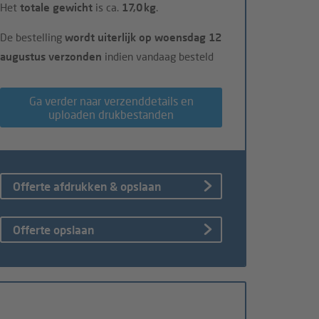
Het
totale gewicht
is ca.
17,0 kg
.
De bestelling
wordt uiterlijk op woensdag 12
augustus verzonden
indien vandaag besteld
Ga verder naar verzenddetails en
uploaden drukbestanden
Offerte afdrukken & opslaan
Offerte opslaan