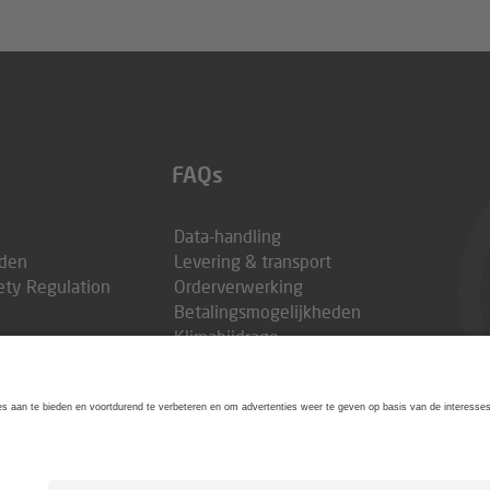
FAQs
Data-handling
den
Levering & transport
ety Regulation
Orderverwerking
Betalingsmogelijkheden
Klimabijdrage