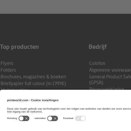
Top producten
Bedrijf
Flyers
Colofon
Folders
Algemene voorwaar
Brochures, magazines & boeken
General Product Saf
(GPSR)
Briefpapier full colour
(in CMYK)
Privacyverklaring
Visitekaartjes
Privacy-instellingen
Plano drukvellen
Producten met steunkleur
Schoolkrantjes & jaarboeken