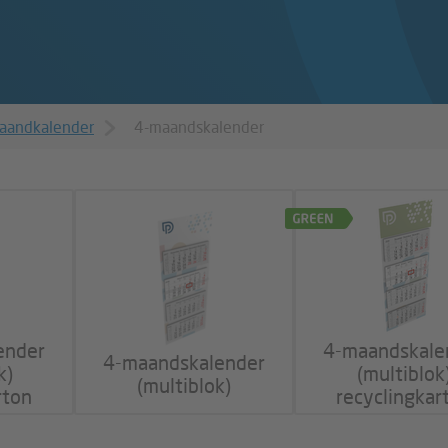
aandkalender
4-maandskalender
ender
4-maandskale
4-maandskalender
k)
(multiblok
(multiblok)
rton
recyclingkar