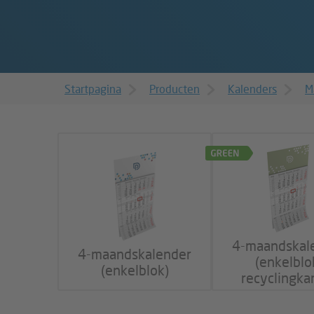
Startpagina
Producten
Kalenders
M
4-maandskal
4-maandskalender
(enkelblo
(enkelblok)
recyclingka