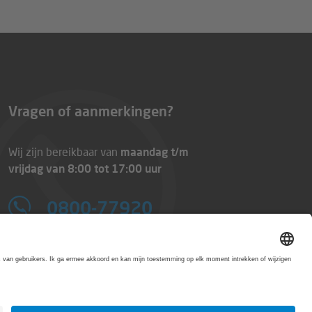
Vragen of aanmerkingen?
Wij zijn bereikbaar van
maandag t/m
vrijdag van 8:00 tot 17:00 uur
0800-77920
E-Mail:
info@printworld.com