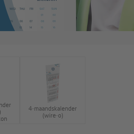
nder
4-maandskalender
)
(wire-o)
ton