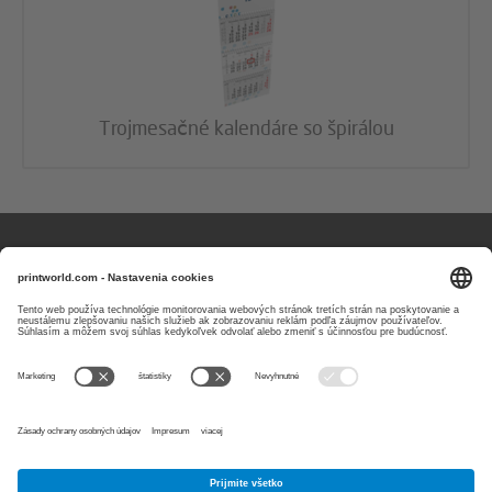
Trojmesačné kalendáre so špirálou
Otázky alebo komentáre?
Zastihnete nás
v pracovné dni
od 8:00 do 17:00
0800 003303
E-Mail:
service@printworld.sk