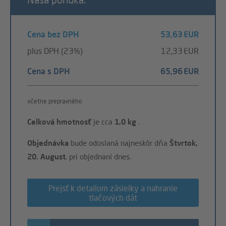
Cena bez DPH
53,63 EUR
plus DPH (23%)
12,33 EUR
Cena s DPH
65,96 EUR
včetne prepravného
Celková hmotnosť
je cca
1,0 kg
.
Objednávka
bude odoslaná najneskôr dňa
Štvrtok,
20. August
, pri objednaní dnes.
Prejsť k detailom zásielky a nahranie
tlačových dát