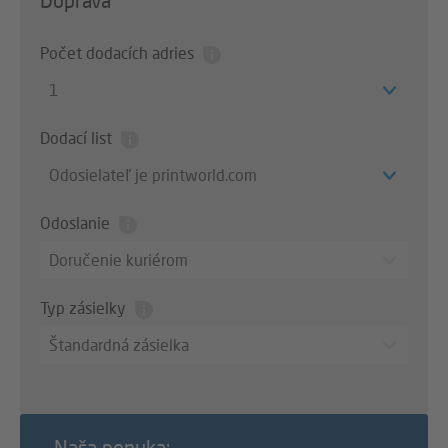
Doprava
Počet dodacích adries
1
Dodací list
Odosielateľ je printworld.com
Odoslanie
Doručenie kuriérom
Typ zásielky
Štandardná zásielka
Naša ponuka: