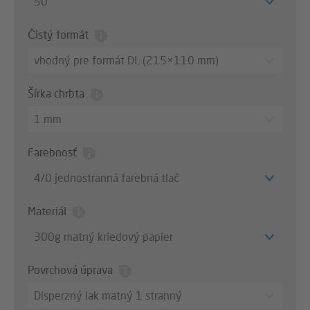
50
Čistý formát
vhodný pre formát DL (215×110 mm)
Šírka chrbta
1 mm
Farebnosť
4/0 jednostranná farebná tlač
Materiál
300g matný kriedový papier
Povrchová úprava
Disperzný lak matný 1 stranný