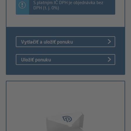
S platným IČ DPH je objednávka bez
DPH (t. j. 0%)
Vytlačiť a uložiť ponuku
Uložiť ponuku