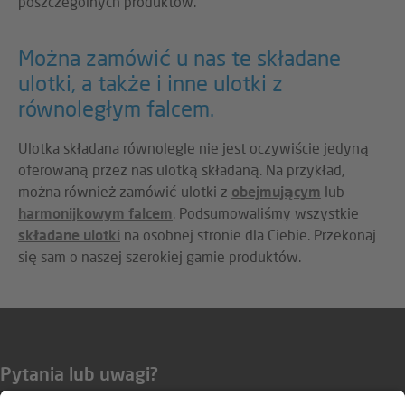
poszczególnych produktów.
Można zamówić u nas te składane
ulotki, a także i inne ulotki z
równoległym falcem.
Ulotka składana równolegle nie jest oczywiście jedyną
oferowaną przez nas ulotką składaną. Na przykład,
można również zamówić ulotki z
obejmującym
lub
harmonijkowym falcem
. Podsumowaliśmy wszystkie
składane ulotki
na osobnej stronie dla Ciebie. Przekonaj
się sam o naszej szerokiej gamie produktów.
Pytania lub uwagi?