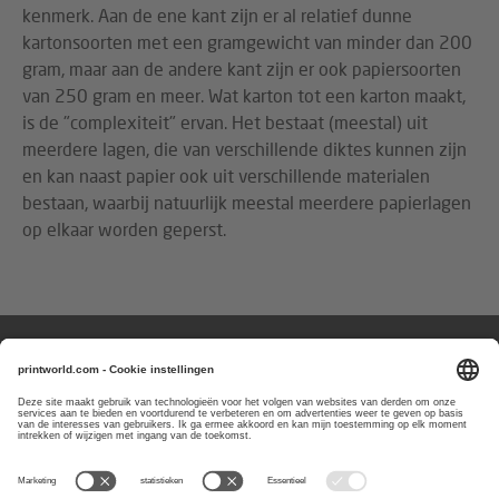
kenmerk. Aan de ene kant zijn er al relatief dunne
kartonsoorten met een gramgewicht van minder dan 200
gram, maar aan de andere kant zijn er ook papiersoorten
van 250 gram en meer. Wat karton tot een karton maakt,
is de "complexiteit" ervan. Het bestaat (meestal) uit
meerdere lagen, die van verschillende diktes kunnen zijn
en kan naast papier ook uit verschillende materialen
bestaan, waarbij natuurlijk meestal meerdere papierlagen
op elkaar worden geperst.
Vragen of aanmerkingen?
Wij zijn bereikbaar van
maandag t/m
vrijdag van 8:00 tot 17:00 uur