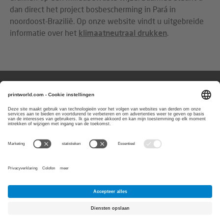
dan direct het project bosbescherming in Pará in
noordoost-Brazilië. Op onze website vindt u uitgebreide
informatie over het
klimaatneutraal drukken
.
Vragen of aanmerkingen?
Wij zijn bereikbaar van
maandag t/m
vrijdag van 8:00 tot 17:00 uur
0800-0227403
E-Mail:
service@printworld.nl
PayPal
Visa
Koop