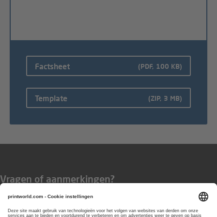
Factsheet
(PDF, 100 KB)
Template
(ZIP, 3 MB)
Vragen of aanmerkingen?
Wij zijn bereikbaar van
maandag t/m
vrijdag van 8:00 tot 17:00 uur