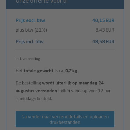
Onze offerte voor u:
Prijs excl. btw
40,15 EUR
plus btw (21%)
8,43 EUR
Prijs incl. btw
48,58 EUR
incl. verzending
Het
totale gewicht
is ca.
0,2 kg
.
De bestelling
wordt uiterlijk op maandag 24
augustus verzonden
indien vandaag voor 12 uur
's middags besteld.
Ga verder naar verzenddetails en uploaden
drukbestanden