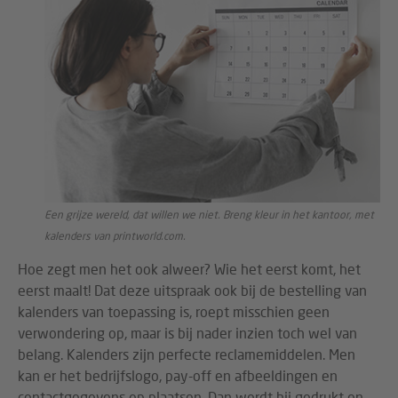
Een grijze wereld, dat willen we niet. Breng kleur in het kantoor, met
kalenders van printworld.com.
Hoe zegt men het ook alweer? Wie het eerst komt, het
eerst maalt! Dat deze uitspraak ook bij de bestelling van
kalenders van toepassing is, roept misschien geen
verwondering op, maar is bij nader inzien toch wel van
belang. Kalenders zijn perfecte reclamemiddelen. Men
kan er het bedrijfslogo, pay-off en afbeeldingen en
contactgegevens op plaatsen. Dan wordt hij gedrukt en