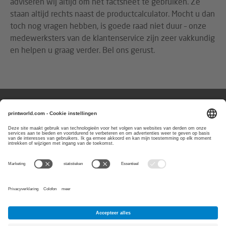
adviseren wij altijd om het factsheet te gebruiken. Ze
staan altijd rechts naast de productcalculator. Mocht u dan
toch nog vragen hebben, is goede raad niet duur – onze
medewerksters van de klantenservice zijn zeer vakkundig
en helpen u graag verder. Bel ons gerust.
Vragen of aanmerkingen?
Wij zijn bereikbaar van
maandag t/m
vrijdag van 8:00 tot 17:00 uur
0800-0227403
E-Mail:
service@printworld.nl