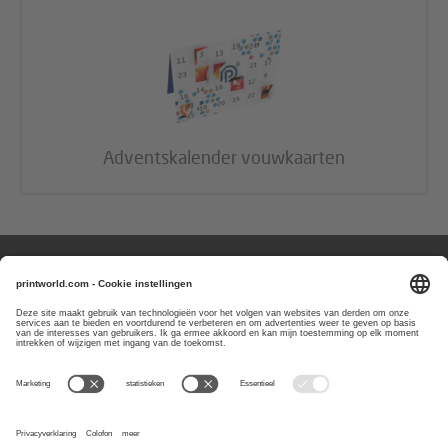
Adventskalender vouwkaarten
Vragen of aanmerkingen?
Wij zijn bereikbaar van
maandag t/m
vrijdag van 8:00 tot 17:00 uur
0800-0227403