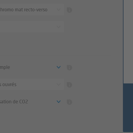
chromo mat recto-verso
imple
s ouvrés
ation de CO2