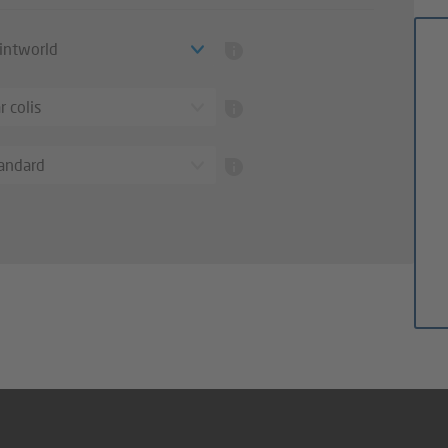
intworld
 colis
tandard