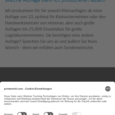
Wir produzieren für Sie sowohl Kleinauflagen ab einer
Auflage von 10, optimal für Kleinunternehmer oder den
Handwerksmeister von nebenan, aber auch große
Auflagen bis 25.000 Einzelsätze für große
Logistikunternehmen. Sie benötigen eine andere
Auflage? Sprechen Sie uns an und äußern Sie Ihren
Wunsch – denn wir erfüllen auch Sonderwünsche.
Fragen oder Hinweise?
Sie erreichen uns
Montag bis Freitag
von 8:00 bis 17:00 Uhr