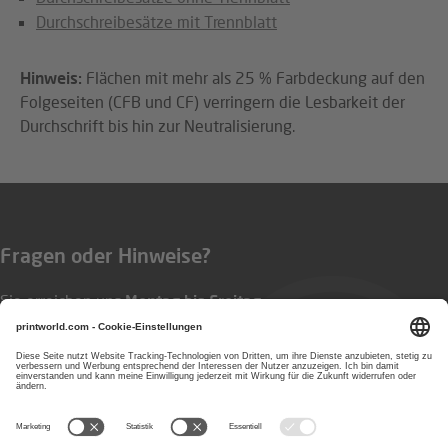
Durchschreibesätze mit Trennblatt
Hinweis:
Flächen mit mehr als 25 % Farbdeckung auf den
Folgeseiten (CFB und CF) verringern die Lesbarkeit der
Durchschrift bis hin zur Neutralisierung.
Fragen oder Hinweise?
Sie erreichen uns
Montag bis Freitag
von 8:00 bis 17:00 Uhr
0800 8332400
E-Mail:
service@printworld.de