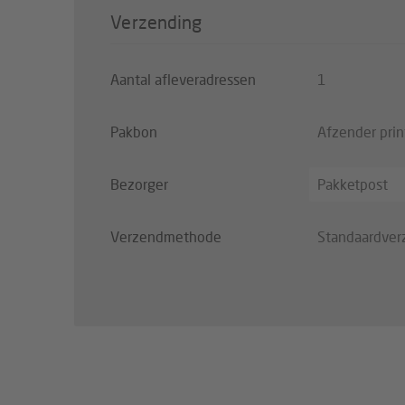
Verzending
Aantal afleveradressen
1
Pakbon
Afzender pri
Bezorger
Pakketpost
Verzendmethode
Standaardver