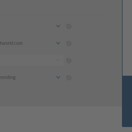
ntworld.com
zending