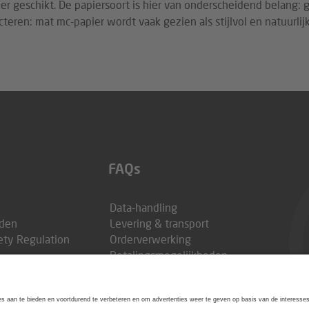
er geschikt. De papiersoort is hier van onderscheidend belang:
teren: mat mc-papier wordt vaak gezien als stijlvol en natuurli
FAQs
Data-handling
den
Levering & transport
ety Regulation
Orderverwerking
Betalingsmogelijkheden
Klimabijdrage