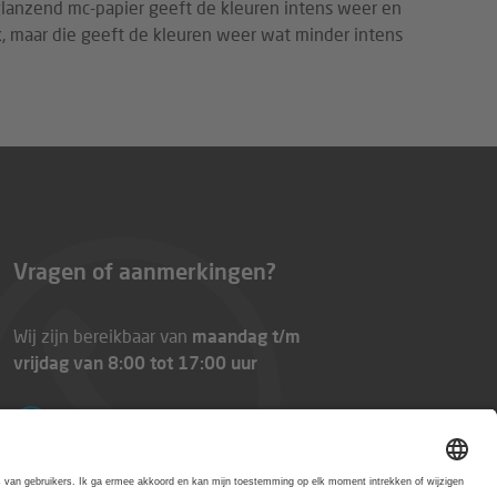
 glanzend mc-papier geeft de kleuren intens weer en
jk, maar die geeft de kleuren weer wat minder intens
Vragen of aanmerkingen?
Wij zijn bereikbaar van
maandag t/m
vrijdag van 8:00 tot 17:00 uur
0800-0227403
E-Mail:
service@printworld.nl