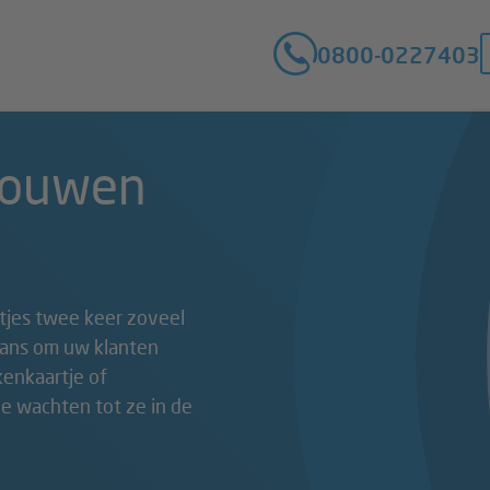
0800-0227403
evouwen
tjes twee keer zoveel
 kans om uw klanten
kenkaartje of
die wachten tot ze in de