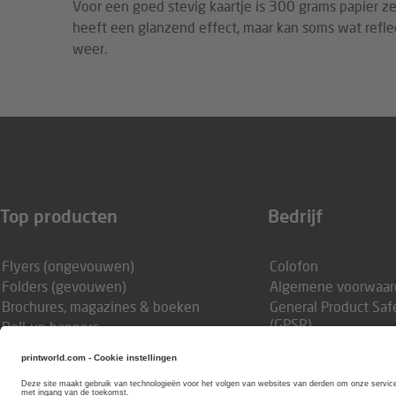
Voor een goed stevig kaartje is 300 grams papier ze
heeft een glanzend effect, maar kan soms wat reflec
weer.
Top producten
Bedrijf
Flyers (ongevouwen)
Colofon
Folders (gevouwen)
Algemene voorwaar
Brochures, magazines & boeken
General Product Saf
(GPSR)
Roll-up banners
Privacyverklaring
Visitekaartjes
Privacy-instellingen
Briefpapier
Producten met steunkleur