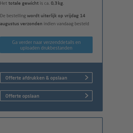
Het
totale gewicht
is ca.
0,3 kg
.
De bestelling
wordt uiterlijk op vrijdag 14
augustus verzonden
indien vandaag besteld
Ga verder naar verzenddetails en
uploaden drukbestanden
Offerte afdrukken & opslaan
Offerte opslaan