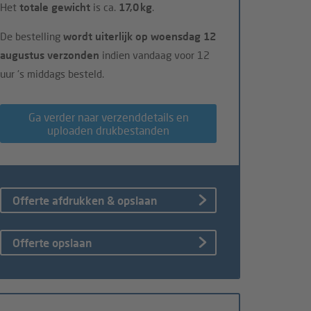
Het
totale gewicht
is ca.
17,0 kg
.
De bestelling
wordt uiterlijk op woensdag 12
augustus verzonden
indien vandaag voor 12
uur 's middags besteld.
Ga verder naar verzenddetails en
uploaden drukbestanden
Offerte afdrukken & opslaan
Offerte opslaan