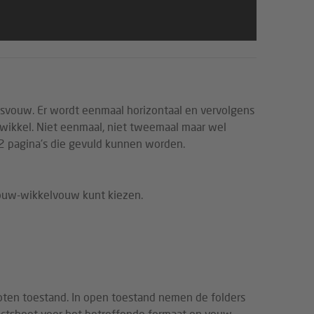
isvouw. Er wordt eenmaal horizontaal en vervolgens
 wikkel. Niet eenmaal, niet tweemaal maar wel
12 pagina's die gevuld kunnen worden.
svouw-wikkelvouw kunt kiezen.
sloten toestand. In open toestand nemen de folders
 factsheet voor het betreffende formaat en vouw.