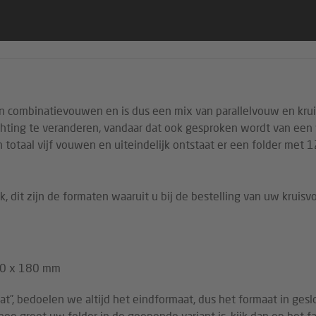
n combinatievouwen en is dus een mix van parallelvouw en kru
chting te veranderen, vandaar dat ook gesproken wordt van een
 totaal vijf vouwen en uiteindelijk ontstaat er een folder met 
, dit zijn de formaten waaruit u bij de bestelling van uw krui
20 x 180 mm
at”, bedoelen we altijd het eindformaat, dus het formaat in ge
n hoe groot uw folder in de geopende variant is, kijk dan op het