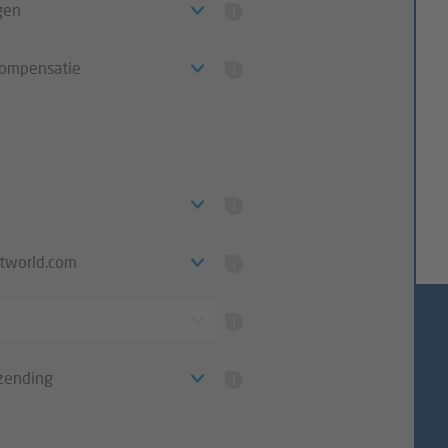
gen
compensatie
ntworld.com
zending