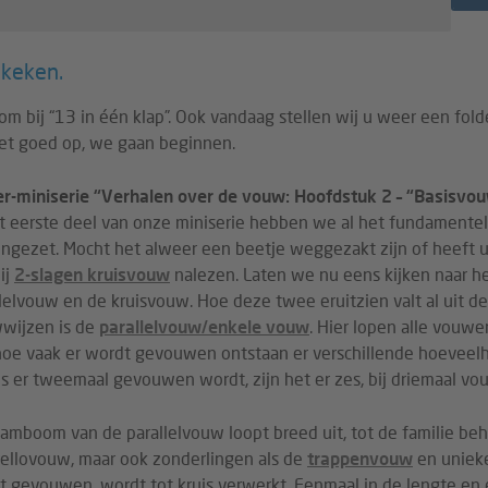
ekeken.
m bij “13 in één klap”. Ook vandaag stellen wij u weer een fold
let goed op, we gaan beginnen.
er-miniserie “Verhalen over de vouw: Hoofdstuk 2 – “Basisvo
et eerste deel van onze miniserie hebben we al het fundamente
engezet. Mocht het alweer een beetje weggezakt zijn of heeft u
ij
2-slagen kruisvouw
nalezen. Laten we nu eens kijken naar h
lelvouw en de kruisvouw. Hoe deze twee eruitzien valt al uit d
wijzen is de
parallelvouw/enkele vouw
. Hier lopen alle vouwe
hoe vaak er wordt gevouwen ontstaan er verschillende hoeveelhe
ls er tweemaal gevouwen wordt, zijn het er zes, bij driemaal vou
tamboom van de parallelvouw loopt breed uit, tot de familie b
rellovouw, maar ook zonderlingen als de
trappenvouw
en uniek
t gevouwen, wordt tot kruis verwerkt. Eenmaal in de lengte en