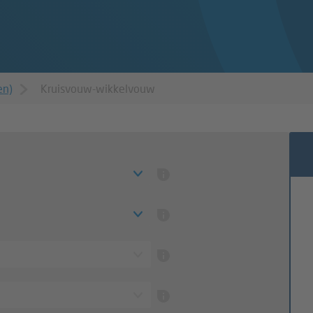
en)
Kruisvouw-wikkelvouw