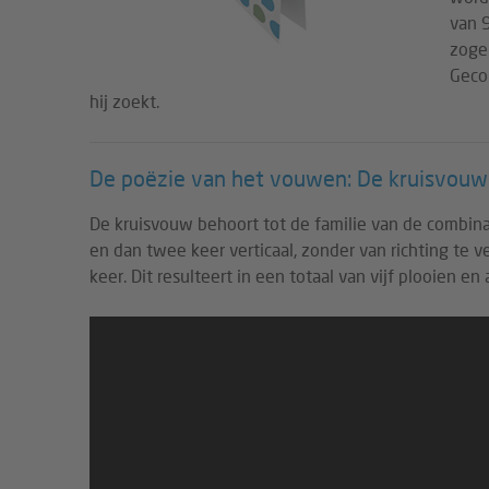
van 9
zogen
Gecom
hij zoekt.
De poëzie van het vouwen: De kruisvou
De kruisvouw behoort tot de familie van de combina
en dan twee keer verticaal, zonder van richting te
keer. Dit resulteert in een totaal van vijf plooien 