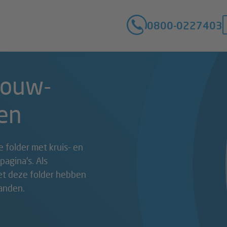
0800-0227403
vouw-
en
 folder met kruis- en
agina's. Als
t deze folder hebben
anden.