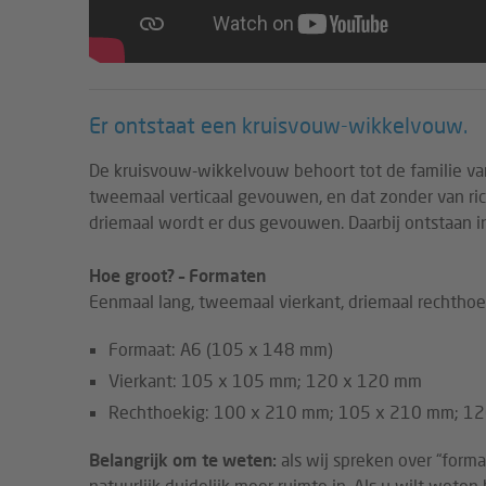
Er ontstaat een kruisvouw-wikkelvouw.
De kruisvouw-wikkelvouw behoort tot de familie va
tweemaal verticaal gevouwen, en dat zonder van ri
driemaal wordt er dus gevouwen. Daarbij ontstaan in
Hoe groot? – Formaten
Eenmaal lang, tweemaal vierkant, driemaal rechthoek
Formaat: A6 (105 x 148 mm)
Vierkant: 105 x 105 mm; 120 x 120 mm
Rechthoekig: 100 x 210 mm; 105 x 210 mm; 1
Belangrijk om te weten:
als wij spreken over “forma
natuurlijk duidelijk meer ruimte in. Als u wilt wete