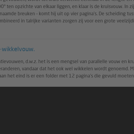
0° ten opzichte van elkaar liggen, en klaar is de kruisvouw. In 
aamde breuken – komt hij uit op vier pagina's. De scheiding tus
bineerd in talrijke varianten zorgen zij voor een grote veelzi
w-wikkelvouw.
tievouwen, d.w.z. het is een mengsel van parallelle vouw en k
 veranderen, vandaar dat het ook wel wikkelen wordt genoemd. M
en aan het eind is er een folder met 12 pagina's die gevuld moet