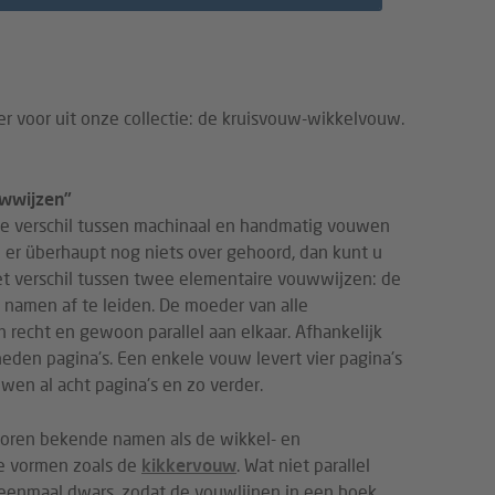
er voor uit onze collectie: de kruisvouw-wikkelvouw.
uwwijzen”
le verschil tussen machinaal en handmatig vouwen
 er überhaupt nog niets over gehoord, dan kunt u
et verschil tussen twee elementaire vouwwijzen: de
e namen af te leiden. De moeder van alle
n recht en gewoon parallel aan elkaar. Afhankelijk
den pagina's. Een enkele vouw levert vier pagina's
wen al acht pagina's en zo verder.
ehoren bekende namen als de wikkel- en
e vormen zoals de
kikkervouw
. Wat niet parallel
 eenmaal dwars, zodat de vouwlijnen in een hoek