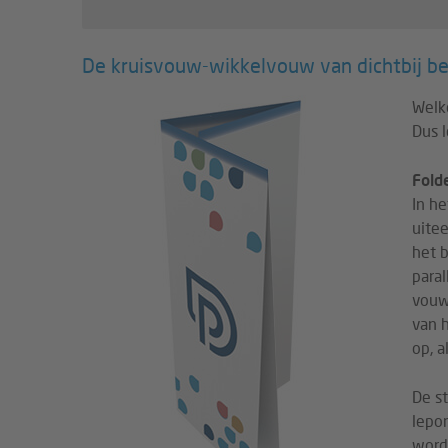
De kruisvouw-wikkelvouw van dichtbij b
Welko
Dus 
Fold
In h
uite
het b
paral
vouw
van 
op, a
De s
lepo
word