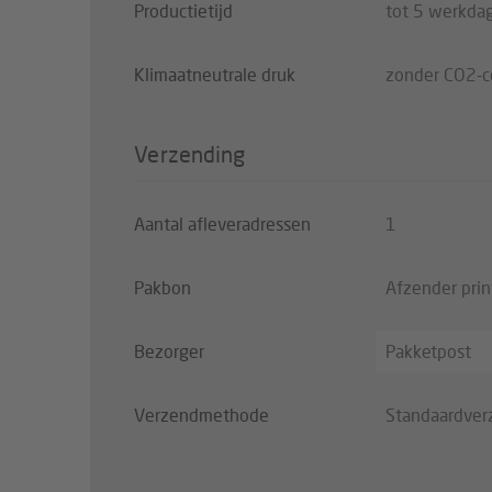
Productietijd
tot 5 werkda
Klimaatneutrale druk
zonder CO2-
Verzending
Aantal afleveradressen
1
Pakbon
Afzender pri
Bezorger
Pakketpost
Verzendmethode
Standaardver