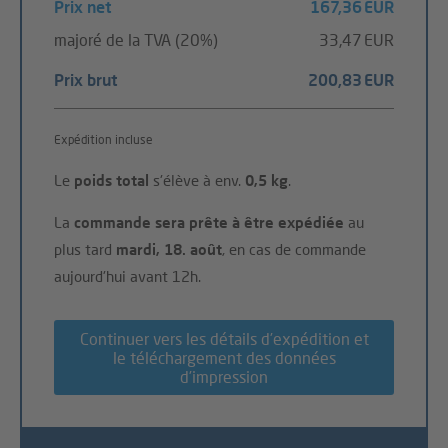
Prix net
167,36 EUR
majoré de la TVA (20%)
33,47 EUR
Prix brut
200,83 EUR
Expédition incluse
Le
poids total
s'élève à env.
0,5 kg
.
La
commande sera prête à être expédiée
au
plus tard
mardi, 18. août
, en cas de commande
aujourd'hui avant 12h.
Continuer vers les détails d’expédition et
le téléchargement des données
d’impression