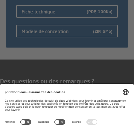
Fiche technique
(PDF, 100Ko)
Modèle de conception
(ZIP, 6Mo)
Des questions ou des remarques ?
Vous pouvez nous contacter les
jours ouvrés de 08 h à 17 h
0800 90 48 80