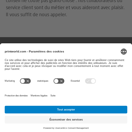
conseil ne coûte pas grand-chose : nos collaborateurs du
service client sont du métier et vous aideront avec plaisir.
Il vous suffit de nous appeler.
Des questions ou des remarques ?
Vous pouvez nous contacter les
jours ouvrés de 08 h à 17 h
0800 90 48 80
E-Mail:
service@printworld.fr
PayPal
Visa
Paiement
MasterCard
Carte
sur