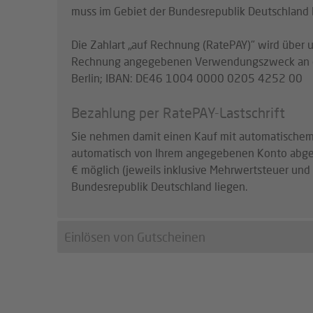
muss im Gebiet der Bundesrepublik Deutschland 
Die Zahlart „auf Rechnung (RatePAY)" wird über
Rechnung angegebenen Verwendungszweck an di
Berlin; IBAN: DE46 1004 0000 0205 4252 00
Bezahlung per RatePAY-Lastschrift
Sie nehmen damit einen Kauf mit automatischem 
automatisch von Ihrem angegebenen Konto abgebu
€ möglich (jeweils inklusive Mehrwertsteuer und
Bundesrepublik Deutschland liegen.
Einlösen von Gutscheinen
Die Gutscheincodes für unsere Cashbackaktionen 
Kundenkonto binnen einer Woche nach Auslieferu
jederzeit ausgezahlt werden.