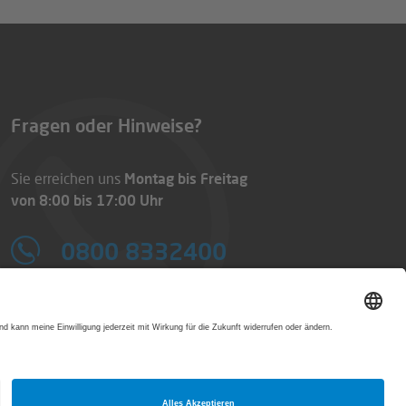
 Feld eingegeben werden. Der Gutscheinwert wird
, Maximalrabatte und eventuelle
t in einer Bestellung kombiniert werden.
Fragen oder Hinweise?
Sie erreichen uns
Montag bis Freitag
von 8:00 bis 17:00 Uhr
0800 8332400
E-Mail:
service@printworld.de