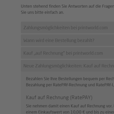
Unten stehend finden Sie Antworten auf die Fragen,
Sie uns bitte einfach an.
Zahlungsmöglichkeiten bei printworld.com
Wann wird eine Bestellung bezahlt?
Ihre Bestellungen bei printworld.com können Sie
wie zum Beispiel VISA oder Mastercard bezahlen.
Kauf „auf Rechnung" bei printworld.com
Auftrag in Fertigung.
Die Bezahlung Ihres Druckproduktes erfolgt prinz
bei printworld.com Ihre Bestellung NACHDEM Ihre
Alternativ können Sie eine Bezahlung per Voraus
Neue Zahlungsmöglichkeiten: Kauf auf Rechnu
Druckproduktes geeignet sind und einer terming
Für unsere Geschäftskunden der Druck- und Druck
Produktion übergeben. Wenn ein Guthaben auf Ih
Möglichkeit der bequemen Zahlung per offener R
geändert angezeigte Zahlungsoption "vom Kundenk
Bezahlen Sie Ihre Bestellungen bequem per Rechn
Bezahlung per RatePAY-Rechnung und RatePAY-Las
Bei Zahlung per Rechnung zahlen Sie den Rechnun
Kauf auf Rechnung (RatePAY)
Den Kontostand Ihres Kundenkontos sowie eine Ü
Sie nehmen damit einen Kauf auf Rechnung vor. 
einem Einkaufswert von 10,00 € und bis zu eine