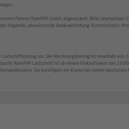
liegen.
 unseren Partner RatePAY GmbH abgewickelt. Bitte überweisen S
e folgende, abweichende Bankverbindung: Kontoinhaber: Pri
Lastschrifteinzug vor. Der Rechnungsbetrag ist innerhalb von 
cht. RatePAY-Lastschrift ist ab einem Einkaufswert von 10,00
 Versandkosten). Sie benötigen ein Konto bei einem deutschen Kr
für Neukunden können Sie direkt bei Ihrer Registrierung einge
ng Ihres ersten Auftrages gut. Der Betrag kann dann zur Verre