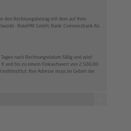
ie den Rechnungsbetrag mit dem auf Ihrer
ntworld – RatePAY GmbH; Bank: Commerzbank AG
3 Tagen nach Rechnungsdatum fällig und wird
 € und bis zu einem Einkaufswert von 2.500,00
editinstitut. Ihre Adresse muss im Gebiet der
ben. Den Gutscheinwert schreiben wir Ihrem
chnung mit Folgeaufträgen eingesetzt oder