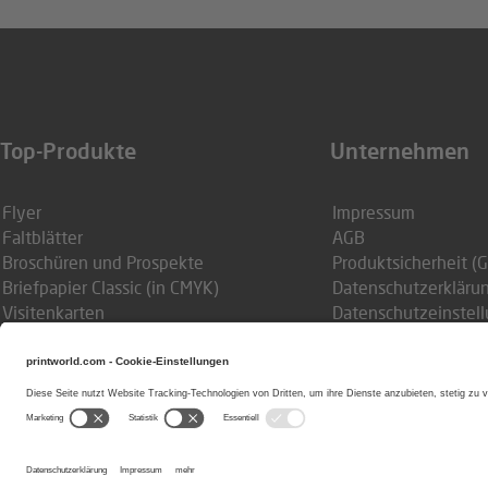
Aktionsgutscheincodes für Einzelaufträge können
dann von der Rechnungssumme abgezogen. Bitte 
Produkteinschränkungen unserer Gutscheinaktio
Top-Produkte
Alle unsere Gutscheine sind zeitlich begrenzt ein
Unternehmen
Flyer
Impressum
Faltblätter
AGB
Broschüren und Prospekte
Produktsicherheit (
Briefpapier Classic (in CMYK)
Datenschutzerkläru
Visitenkarten
Datenschutzeinstel
Druckbogen (plano)
Stellenangebote
Sonderfarben-Druck HKS & Pantone
Abizeitungen / Abibücher