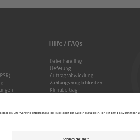
 direkt im letzten Schritt Ihrer Bestellung im entsprechenden
beachten Sie mögliche Mindestbestellwerte, Aktionszeiträume
nen.
lösbar, können nicht verlängert oder in bar ausgezahlt und nich
Hilfe / FAQs
Datenhandling
Lieferung
GPSR)
Auftragsabwicklung
ng
Zahlungsmöglichkeiten
lungen
Klimabeitrag