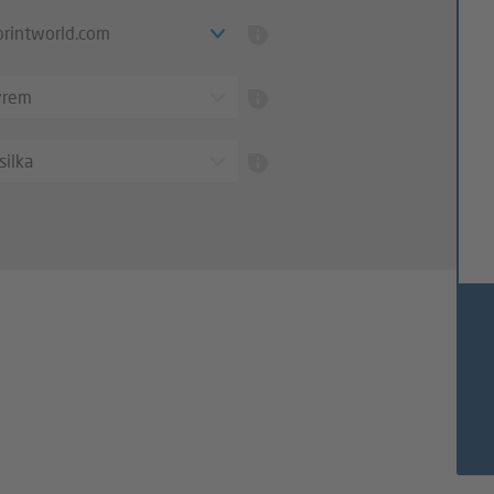
 printworld.com
ýrem
silka