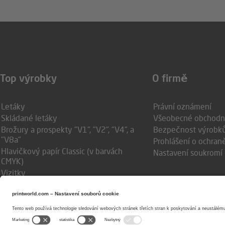
Top výrobky
O firmě
Letáky
Právní oznámení
Skládané letáky
Všeobecné obchodn
Brožury a prospekty "V1", "V2", "V4", a
Bezpečnost výrobků
"V8a"
Prohlášení o ochran
Hlavičkový papír Classic (v barvách
Nastavení soukromí
CMYK)
Vizitky
Tiskový arch (plano)
Tisk v přímých barvách HKS &
Pantone