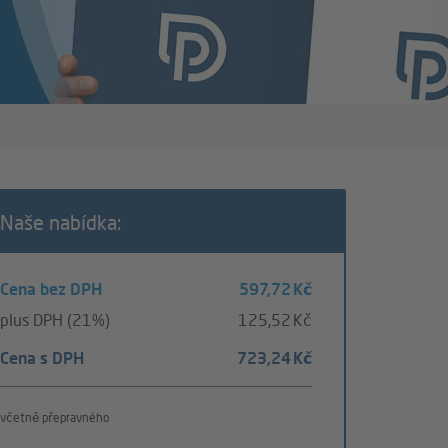
Naše nabídka:
Cena bez DPH
597,72 Kč
plus DPH (21%)
125,52 Kč
Cena s DPH
723,24 Kč
včetně přepravného