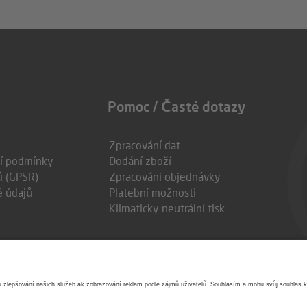
Pomoc / Časté dotazy
Zpracování dat
í podmínky
Dodání zboží
 (GPSR)
Zpracováni objednávky
ě údajů
Platební možnosti
Klimaticky neutrální tisk