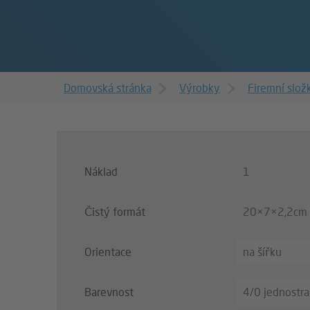
Domovská stránka
Výrobky
Firemní slož
Náklad
1
Čistý formát
20×7×2,2cm (
Orientace
na šířku
Barevnost
4/0 jednostra