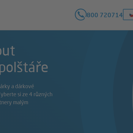
800 720714
out
 polštáře
dárky a dárkové
Vyberte si ze 4 různých
rtnery malým