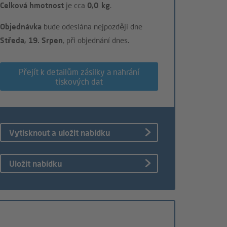
Celková hmotnost
je cca
0,0 kg
.
Objednávka
bude odeslána nejpozději dne
Středa, 19. Srpen
, při objednání dnes.
Přejít k detailům zásilky a nahrání
tiskových dat
Vytisknout a uložit nabídku
Uložit nabídku