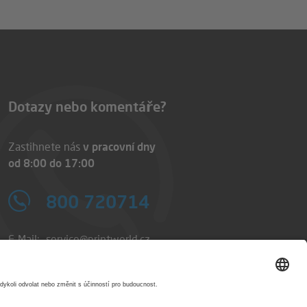
Dotazy nebo komentáře?
Zastihnete nás
v pracovní dny
od 8:00 do 17:00
800 720714
E-Mail:
service@printworld.cz