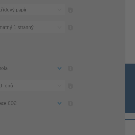
řídový papír
 matný 1 stranný
rola
ch dnů
ace CO2