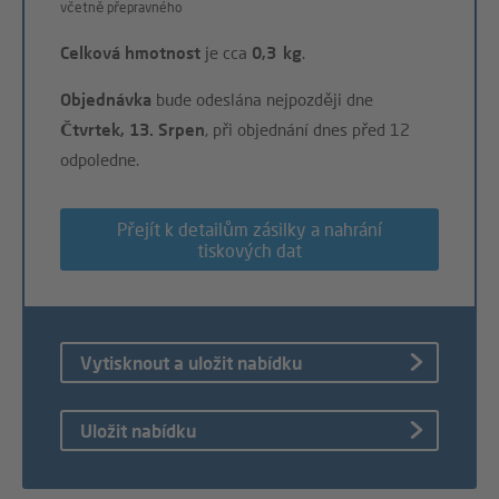
včetně přepravného
Celková hmotnost
je cca
0,3 kg
.
Objednávka
bude odeslána nejpozději dne
Čtvrtek, 13. Srpen
, při objednání dnes před 12
odpoledne.
Přejít k detailům zásilky a nahrání
tiskových dat
Vytisknout a uložit nabídku
Uložit nabídku