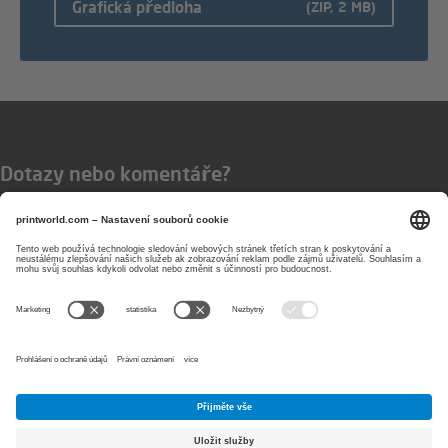
Grafická předloha
(ZIP, 2 MB)
Dotazy nebo komentáře?
Zastihnete nás
v pracovní dny
od 8:00 do 17:00
800 720714
E-Mail:
service@printworld.cz
PayPal
Visa
Nákup
MasterCard
na
fakturu