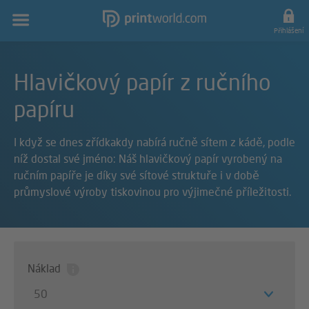
Hlavní
navigace
Přihlášení
Hlavičkový papír z ručního
papíru
I když se dnes zřídkakdy nabírá ručně sítem z kádě, podle
níž dostal své jméno: Náš hlavičkový papír vyrobený na
ručním papíře je díky své sítové struktuře i v době
průmyslové výroby tiskovinou pro výjimečné příležitosti.
Náklad
50