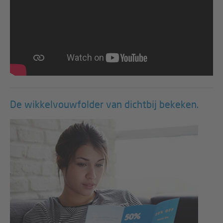
De wikkelvouwfolder van dichtbij bekeken.