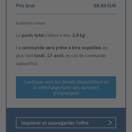
Prix brut
66,80 EUR
Expédition incluse
Le
poids total
s'élève à env.
2,9 kg
.
La
commande sera prête à être expédiée
au
plus tard
lundi, 17. août
, en cas de commande
aujourd’hui.
Continuer vers les détails d’expédition et
le téléchargement des données
d’impression
Imprimer et sauvegarder l’offre