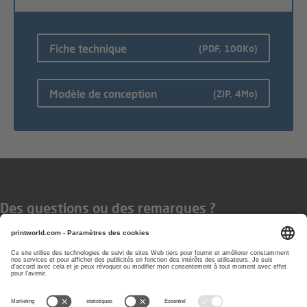
Fiche technique
(PDF, 100Ko)
Modèle de conception
(ZIP, 4Mo)
Des questions ou des remarques ?
Vous pouvez nous contacter les
jours ouvrés de 08 h à 17 h
0800 90 48 80