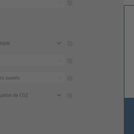
imple
urs ouvrés
ation de CO2