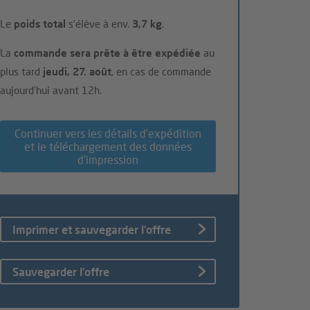
Le
poids total
s'élève à env.
3,7 kg
.
La
commande sera prête à être expédiée
au
plus tard
jeudi, 27. août
, en cas de commande
aujourd'hui avant 12h.
Continuer vers les détails d’expédition
et le téléchargement des données
d’impression
Imprimer et sauvegarder l’offre
Sauvegarder l’offre