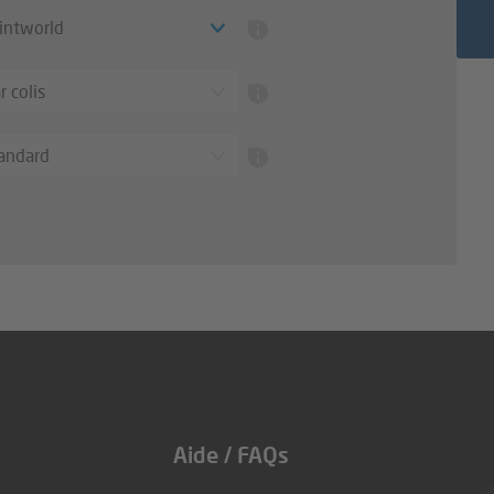
intworld
 colis
tandard
Aide / FAQs