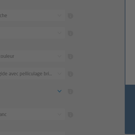
uche
couleur
ide avec pelliculage brillant
anc