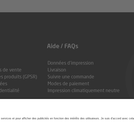
Aide / FAQs
Données d'impression
s de vente
Livraison
es produits (GPSR)
Suivre une commande
nées
Modes de paiement
entialité
Impression climatiquement neutre