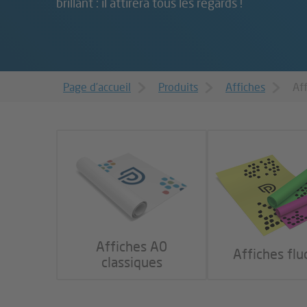
brillant : il attirera tous les regards !
Page d’accueil
Produits
Affiches
Af
Affiches A0
Affiches flu
classiques