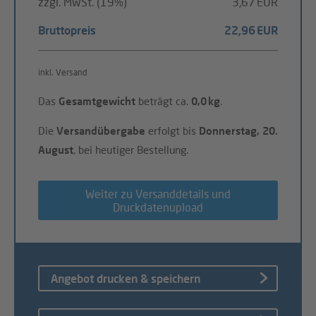
zzgl. MwSt. (19%)
3,67 EUR
Bruttopreis
22,96 EUR
inkl. Versand
Das
Gesamtgewicht
beträgt ca.
0,0 kg
.
Die
Versandübergabe
erfolgt bis
Donnerstag, 20.
August
, bei heutiger Bestellung.
Weiter zu Versanddetails und
Druckdatenupload
Angebot drucken & speichern