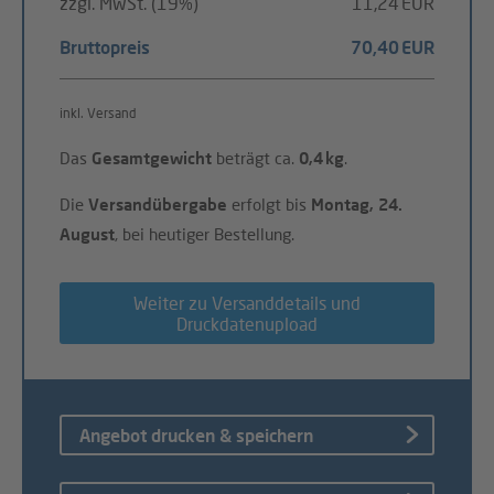
zzgl. MwSt. (19%)
11,24 EUR
Bruttopreis
70,40 EUR
inkl. Versand
Das
Gesamtgewicht
beträgt ca.
0,4 kg
.
Die
Versandübergabe
erfolgt bis
Montag, 24.
August
, bei heutiger Bestellung.
Weiter zu Versanddetails und
Druckdatenupload
Angebot drucken & speichern