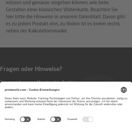
müssen und genauso vorgehen können, wie beim
Gestalten einer klassischen Visitenkarte. Beachten Sie
hier bitte die Hinweise in unserem Datenblatt. Davon gibt
es zu jedem Produkt eins, zu finden ist es immer rechts
neben der Kalkulationsmaske.
Fragen oder Hinweise?
Sie erreichen uns
Montag bis Freitag
von 8:00 bis 17:00 Uhr
0800 8332400
E-Mail:
service@printworld.de