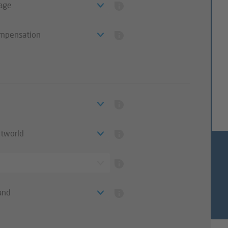
tage
mpensation
ntworld
and