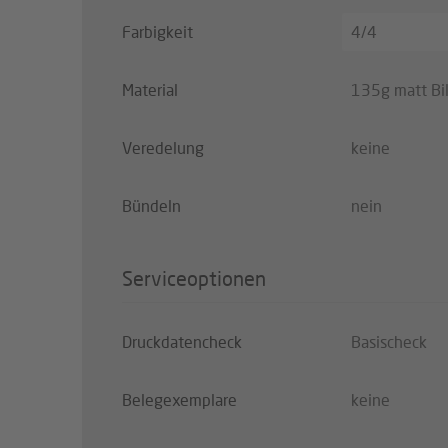
Farbigkeit
4/4
Material
135g matt Bil
Veredelung
keine
Bündeln
nein
Serviceoptionen
Druckdatencheck
Basischeck
Belegexemplare
keine