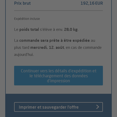
Prix brut
192,16 EUR
Expédition incluse
Le
poids total
s'élève à env.
28,0 kg
.
La
commande sera prête à être expédiée
au
plus tard
mercredi, 12. août
, en cas de commande
aujourd’hui.
Continuer vers les détails d’expédition et
le téléchargement des données
d’impression
Imprimer et sauvegarder l’offre