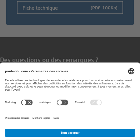
Fiche technique
(PDF, 100Ko)
Des questions ou des remarques ?
Vous pouvez nous contacter les
jours ouvrés de 08 h à 17 h
0800-77920
E-Mail:
info@printworld.com
PayPal
Visa
Paiement
MasterCard
Bancontact
sur