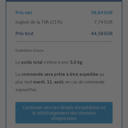
Prix net
36,84 EUR
majoré de la TVA (21%)
7,74 EUR
Prix brut
44,58 EUR
Expédition incluse
Le
poids total
s'élève à env.
5,0 kg
.
La
commande sera prête à être expédiée
au
plus tard
mardi, 11. août
, en cas de commande
aujourd’hui.
Continuer vers les détails d’expédition et
le téléchargement des données
d’impression