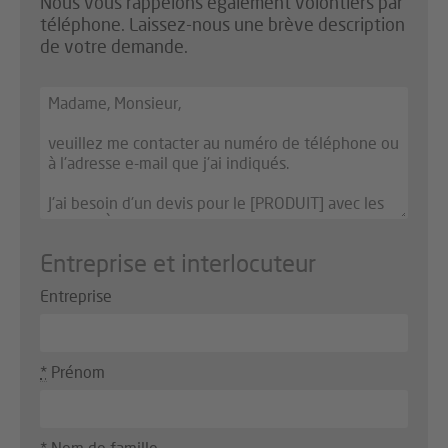
Nous vous rappelons également volontiers par
téléphone. Laissez-nous une brève description
de votre demande.
Bitte
ignorieren
Sie
dieses
Feld,
wenn
Sie
ein
Mensch
Entreprise et interlocuteur
sind!
Entreprise
*
Prénom
*
Nom de famille