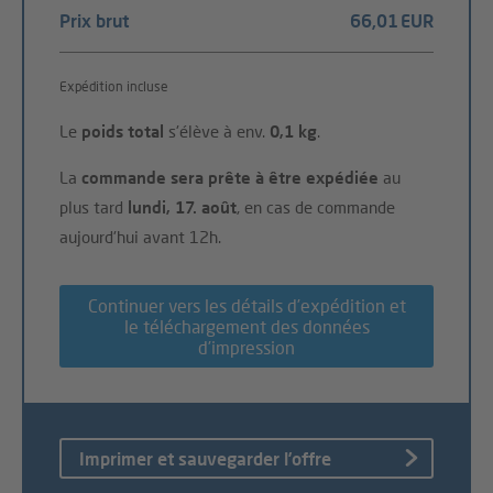
Prix brut
66,01 EUR
Expédition incluse
Le
poids total
s'élève à env.
0,1 kg
.
La
commande sera prête à être expédiée
au
plus tard
lundi, 17. août
, en cas de commande
aujourd'hui avant 12h.
Continuer vers les détails d’expédition et
le téléchargement des données
d’impression
Imprimer et sauvegarder l’offre