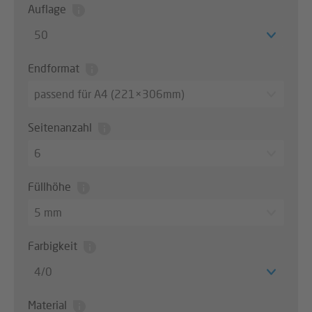
Auflage
50
Endformat
passend für A4 (221×306mm)
Seitenanzahl
6
Füllhöhe
5 mm
Farbigkeit
4/0
Material