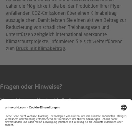
daher die Möglichkeit, die bei der Produktion Ihrer Flyer
anfallenden CO2-Emissionen über einen Klimabeitrag
auszugleichen. Damit leisten Sie einen aktiven Beitrag zur
Reduzierung von schädlichen Treibhausgasen und
unterstützen zeitgleich international anerkannte
Klimaschutzprojekte. Informieren Sie sich weiterführend
zum
Druck mit Klimabeitrag
.
Fragen oder Hinweise?
Sie erreichen uns
Montag bis Freitag
von 8:00 bis 17:00 Uhr
0800 292715