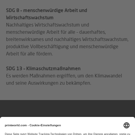
SDG 8 – menschenwürdige Arbeit und
Wirtschaftswachstum
Nachhaltiges Wirtschaftswachstum und
menschenwürdige Arbeit für alle – dauerhaftes,
breitenwirksames und nachhaltiges Wirtschaftswachstum,
produktive Vollbeschäftigung und menschenwürdige
Arbeit für alle fördern.
SDG 13 – Klimaschutzmaßnahmen
Es werden Maßnahmen ergriffen, um den Klimawandel
und seine Auswirkungen zu bekämpfen.
Fragen oder Hinweise?