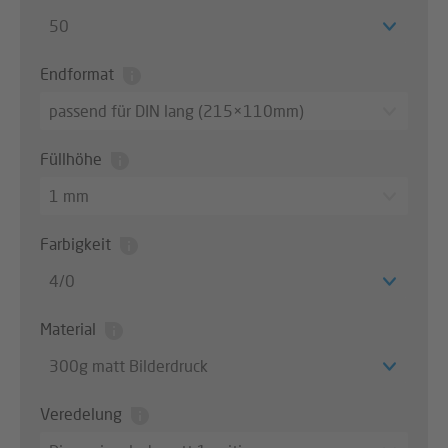
50
Endformat
passend für DIN lang (215×110mm)
Füllhöhe
1 mm
Farbigkeit
4/0
Material
300g matt Bilderdruck
Veredelung