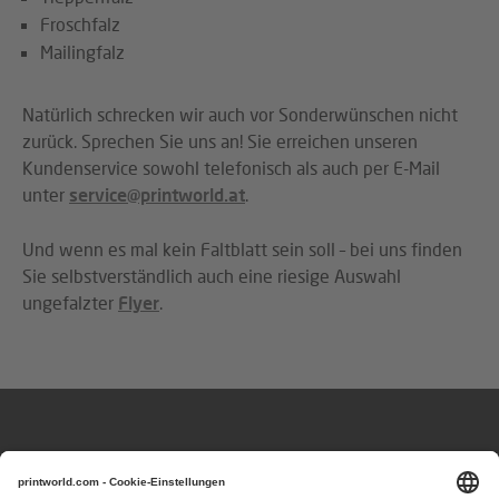
Froschfalz
Mailingfalz
Natürlich schrecken wir auch vor Sonderwünschen nicht
zurück. Sprechen Sie uns an! Sie erreichen unseren
Kundenservice sowohl telefonisch als auch per E-Mail
unter
service@printworld.at
.
Und wenn es mal kein Faltblatt sein soll – bei uns finden
Sie selbstverständlich auch eine riesige Auswahl
ungefalzter
Flyer
.
Fragen oder Hinweise?