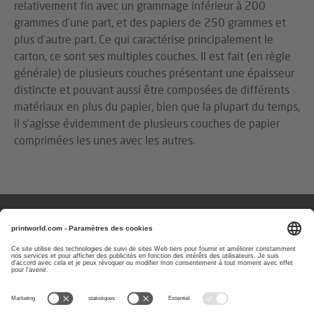
relativement fin avec un grammage inférieur à 200
grammes d’une part, et des papiers de 250 grammes et
plus d’autre part. Ce qui caractérise principalement le
carton, ce sont ses multiples couches. Il est fait (en règle
générale) de plusieurs couches présentant une épaisseur
distincte et pouvant aussi être composées de différents
matériaux en plus du papier, bien que la plupart du temps,
il s’agisse évidemment de plusieurs couches de papier
comprimées les unes avec les autres.
Des questions ou des remarques ?
Vous pouvez nous contacter les
jours ouvrés de 08 h à 17 h