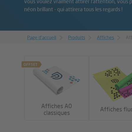
vous voulez vraiment attirer l'attention, vous p
néon brillant - qui attirera tous les regards !
Page d’accueil
Produits
Affiches
Af
Affiches A0
Affiches flu
classiques