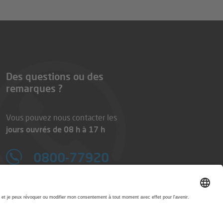
Des questions ou des
remarques ?
Vous pouvez nous contacter les
jours ouvrés de 08 h à 17 h
0800-77920
E-Mail:
info@printworld.com