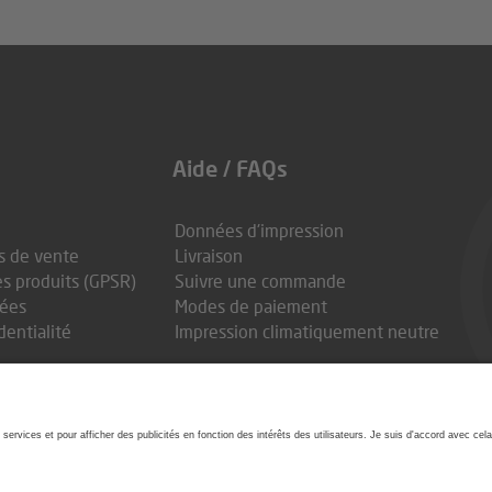
Aide / FAQs
Données d'impression
s de vente
Livraison
es produits (GPSR)
Suivre une commande
nées
Modes de paiement
entialité
Impression climatiquement neutre