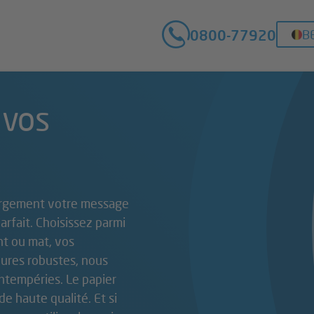
0800-77920
B
 vos
 largement votre message
arfait. Choisissez parmi
ant ou mat, vos
eures robustes, nous
ntempéries. Le papier
e haute qualité. Et si