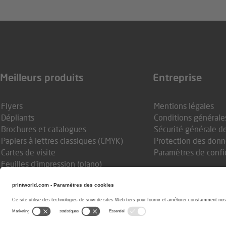
Meilleurs produits
Entreprise
Flyers
Mentions légales
Dépliants
Conditions générale
Brochures et catalogues
Sécurité générale d
Papiers à lettres classiques (CMYK)
Protection des don
Cartes de visite
Paramètres de confid
Feuilles d'impression (plano)
Impression en couleurs spéciales HKS
& Pantone
Journal de l’année