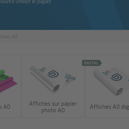
ouvez utiliser le papier
fiches A0
Affiches sur papier
o A0
Affiches A0 dig
photo A0