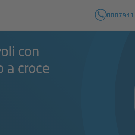
8007941
oli con
o a croce