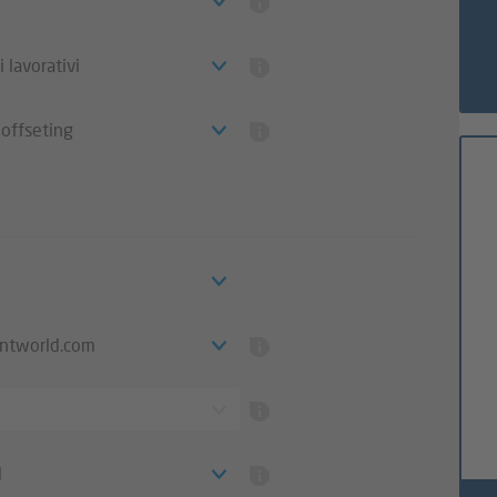
i lavorativi
offseting
intworld.com
d