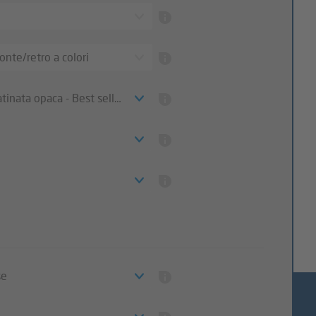
onte/retro a colori
tinata opaca - Best seller
se