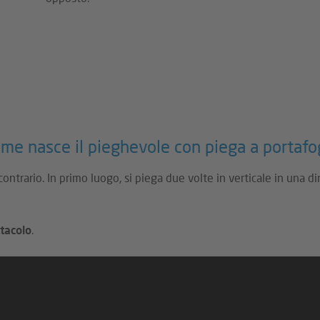
ome nasce il pieghevole con piega a portafog
contrario. In primo luogo, si piega due volte in verticale in una 
ttacolo
.