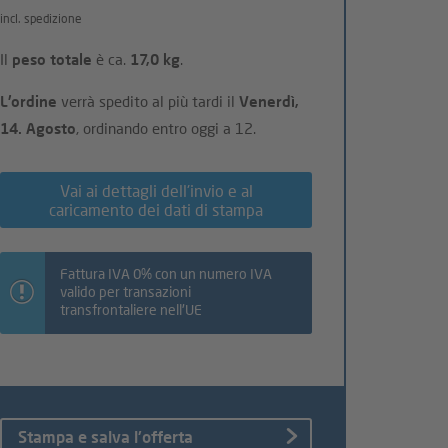
incl. spedizione
Il
peso totale
è ca.
17,0 kg
.
L'ordine
verrà spedito al più tardi il
Venerdì,
14. Agosto
, ordinando entro oggi a 12.
Vai ai dettagli dell'invio e al
caricamento dei dati di stampa
Fattura IVA 0% con un numero IVA
valido per transazioni
transfrontaliere nell'UE
Stampa e salva l'offerta