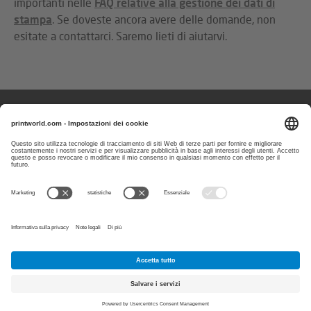
importanti nelle
FAQ relative alla gestione dei dati di
stampa
. Se doveste ancora avere delle domande, non
esitate a contattarci. Saremo lieti di aiutarvi.
Domande o suggerimenti?
Puoi contattarci
dal lunedì al venerdì
dalle 8:00 alle 17:00
800794113
E-Mail:
assistenza@printworld.it
PayPal
Visa
Acquisto
MasterCard