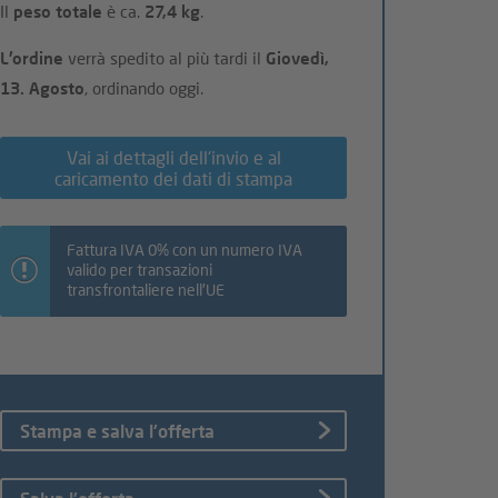
Il
peso totale
è ca.
27,4 kg
.
L'ordine
verrà spedito al più tardi il
Giovedì,
13. Agosto
, ordinando oggi.
Vai ai dettagli dell'invio e al
caricamento dei dati di stampa
Fattura IVA 0% con un numero IVA
valido per transazioni
transfrontaliere nell'UE
Stampa e salva l'offerta