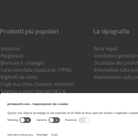
Prodotti più popolari
La tipografia
Volantini
Note legali
Pieghevoli
Condizioni generali 
Brossure e cataloghi
Sicurezza del prodo
Carta intestata classica (in CMYK)
Informativa sulla pri
Biglietti da visita
Impostazioni sulla p
Fogli macchina (formato atlantico)
Stampa a colori speciali HKS &
Pantone
Tovagliette
Annuario scolastico