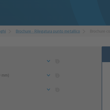
oghi
Brochure - Rilegatura punto metallico
Brochure co
0 mm)