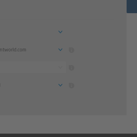
intworld.com
d