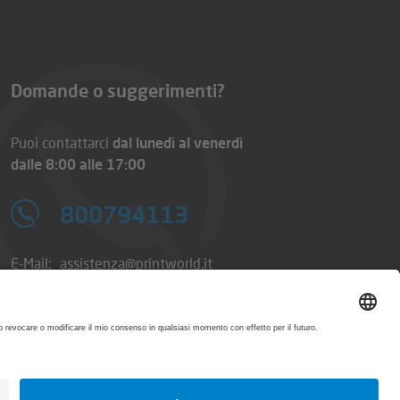
Domande o suggerimenti?
Puoi contattarci
dal lunedì al venerdì
dalle 8:00 alle 17:00
800794113
E-Mail:
assistenza@printworld.it