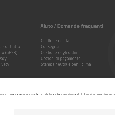
Aiuto / Domande frequenti
Gestione dei dati
di contratto
Consegna
tto (GPSR)
Gestione degli ordini
vacy
Opzioni di pagamento
rivacy
Stampa neutrale per il clima