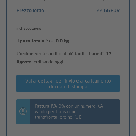
Prezzo lordo
22,66 EUR
incl. spedizione
Il
peso totale
è ca.
0,0 kg
.
L'ordine
verrà spedito al più tardi il
Lunedì, 17.
Agosto
, ordinando oggi.
Vai ai dettagli dell'invio e al caricamento
dei dati di stampa
Fattura IVA 0% con un numero IVA
valido per transazioni
transfrontaliere nell'UE