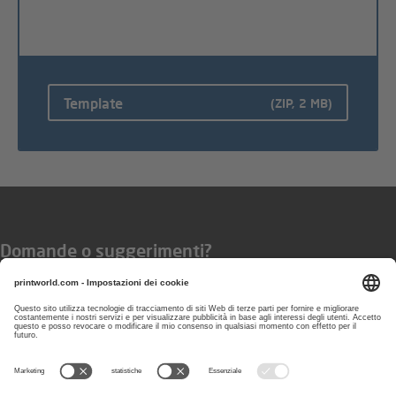
Template
(ZIP, 2 MB)
Domande o suggerimenti?
Puoi contattarci
dal lunedì al venerdì
dalle 8:00 alle 17:00
800794113