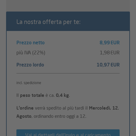
La nostra offerta per te:
Prezzo netto
8,99 EUR
più IVA (22%)
1,98 EUR
Prezzo lordo
10,97 EUR
incl. spedizione
Il
peso totale
è ca.
0,4 kg
.
L'ordine
verrà spedito al più tardi il
Mercoledì, 12.
Agosto
, ordinando entro oggi a 12.
Vai ai dettagli dell'invio e al caricamento